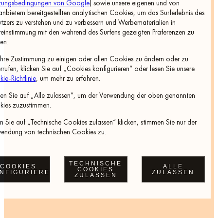
zungsbedingungen von Google
) sowie unsere eigenen und von
tanbietern bereitgestellten analytischen Cookies, um das Surferlebnis des
tzers zu verstehen und zu verbessern und Werbematerialien in
einstimmung mit den während des Surfens gezeigten Präferenzen zu
en.
hre Zustimmung zu einigen oder allen Cookies zu ändern oder zu
rrufen, klicken Sie auf „Cookies konfigurieren“ oder lesen Sie unsere
ie-Richtlinie
, um mehr zu erfahren.
ken Sie auf „Alle zulassen“, um der Verwendung der oben genannten
ies zuzustimmen.
 Sie auf „Technische Cookies zulassen“ klicken, stimmen Sie nur der
endung von technischen Cookies zu.
TECHNISCHE
COOKIES
ALLE
COOKIES
NFIGURIEREN
ZULASSEN
ZULASSEN